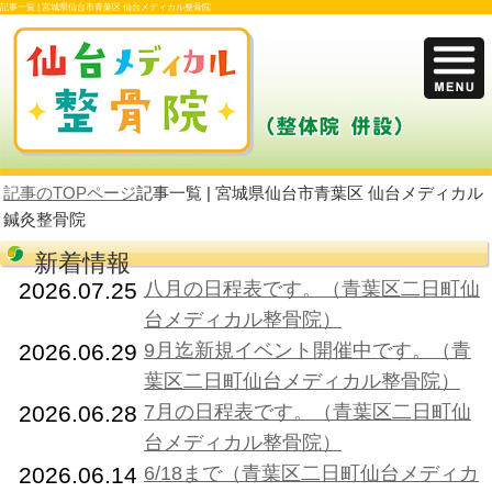
記事一覧 |
宮城県仙台市青葉区 仙台メディカル整骨院
記事のTOPページ
記事一覧 | 宮城県仙台市青
鍼灸整骨院
新着情報
2026.07.25
八月の日程表です。
台メディカル整骨院