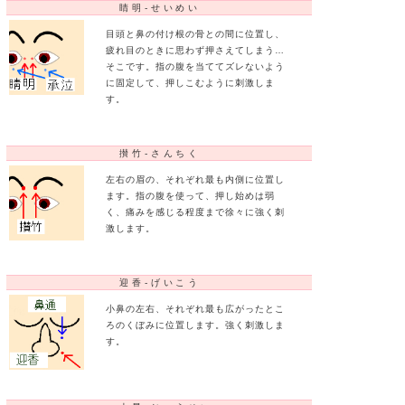
花粉症対策のツボ
花粉症や鼻アレルギーの症状が出てしまったら、目と鼻と
ージして、少しでも不快な症状を和らげましょう。目がシ
るときは
睛明
と
攅竹
、鼻がムズムズするときは
迎香
と
上星
合谷
がそれぞれ対応するツボです。
睛明-せいめい
目頭と鼻の付け根の骨との間に位置し
疲れ目のときに思わず押さえてしまう
そこです。指の腹を当ててズレないよ
に固定して、押しこむように刺激しま
す。
攅竹-さんちく