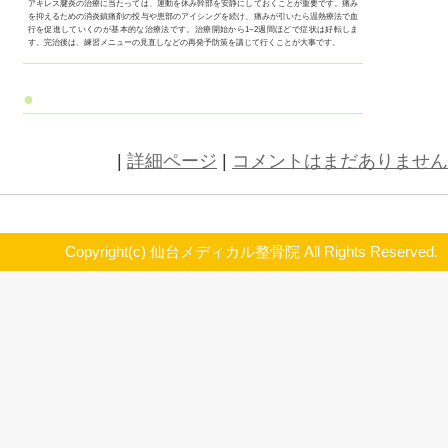
アキレス腱炎とは？
足の動作を司っているアキレス腱は、全てのスポーツに大きく関わっている
えます。そのため、アキレス腱に起こるスポーツ障害はスポーツへの影響が
アキレス腱が炎症を起こすアキレス腱炎はどのような原因で起こり、どのよ
すのかを紹介します。
アキレス腱炎の原因
スポーツの性質上、酷使されることの多いアキレス腱は常に小さな断裂と再
いると言えます。この小さな断裂こそがアキレス腱炎の原因と言えます。ア
な断裂は、運動による酷使の繰り返しと疲労の蓄積によって発生します。こ
る過程でアキレス腱の組織が炎症を起こして、アキレス腱炎を引き起こしてい
アキレス腱炎の症状