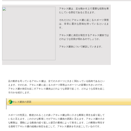
頭頂部と鼻を結ぶのライン上で、髪の
の生え際から指1本分上のところにあ
す。少し痛みを感じる程度の強さで押
えると良いようです。
合谷-ごうこく
手の甲側で、親指と人差し指の間にあ
骨の付け根部分から少し外側(指先の方
に位置します。強く、長めに刺激しま
す。
|
詳細ページ
|
コメント
アキレス腱炎（青葉区二日町・仙台メディカル鍼灸整骨院）