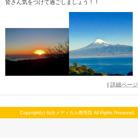
毎回静岡から帰ってくる頃に風邪を
今シーズンの冬はもうすでに2回ひ
今年はひかないで済むと思ってたら
・・・・・ひきました。
熱まで出てしまって(´;ω;｀)
初めて3回風邪をひいてます
鼻詰まるし鼻水が止まらなくて困ってま
これから仙台は冬本番みたいなので
皆さん気をつけて過ごしましょう！