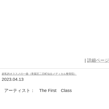
2023.04.21
4/21（金）本日も施術開始してます
16：00～17：30、19時台は埋ま
れ以外でしたら、スムーズに通せる
しくお願い致します。
超私的オススメの一曲（青葉区二日町仙台メディカル整骨院
2023.04.21
アーティスト：大瀧詠一