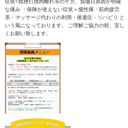
本日の独り言（青葉区二日町仙台メディカル整骨院）
2023.04.26
4/26(水)本日も施術開始してます。
症状=捻挫打撲肉離れ等のケガ、負