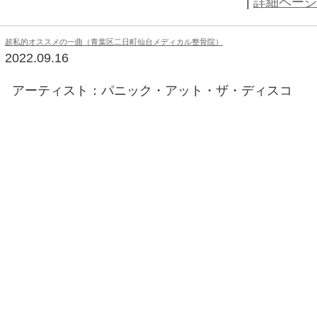
本日の独り言（青葉区二日町仙台メディカル整骨院）
2022.09.24
LINEの『お絵描きばりぐっどくん
おります。 皆様昨晩の雨は凄かっ