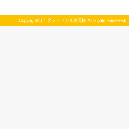
超私的オススメの一曲（青葉区二日町仙台メディカル整骨院
2022.09.16
アーティスト：パニック・アット・