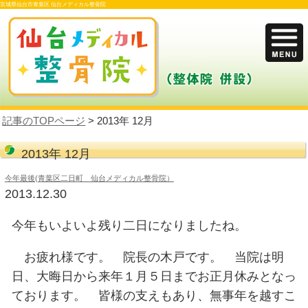
宮城県仙台市青葉区 仙台メディカル整骨院
記事のTOPページ
> 2013年 12月
2013年 12月
今年最後(青葉区二日町 仙台メディカル整骨院）
2013.12.30