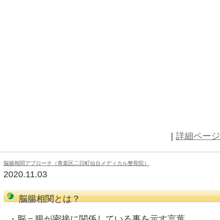
ブログ（青葉区二日町仙台メディカル整骨院）
2020.11.09
昨日は、なか卯で『呑み卯』をし
コスパ最高です。 こんにちは。 今
ですね。 こんな日は、『筋違え』
ので急な動作にお気を付けください
くお願い致します。
https://sendai