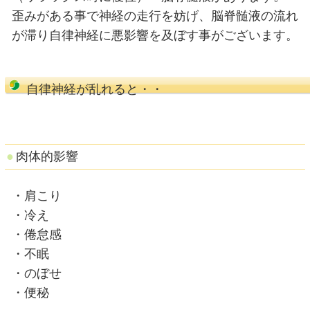
脳腸相関とは？
・脳＝腸が密接に関係している事を
・腸は第二の脳とも呼ばれ、また脳
くても独立して活動が行えます。
ストレスが溜まると・・・
例. 脳 ⇢ 腸 ＝お腹が痛く
腸 → 脳 ＝病原菌感染 
UP → ストレス感知（精神不安