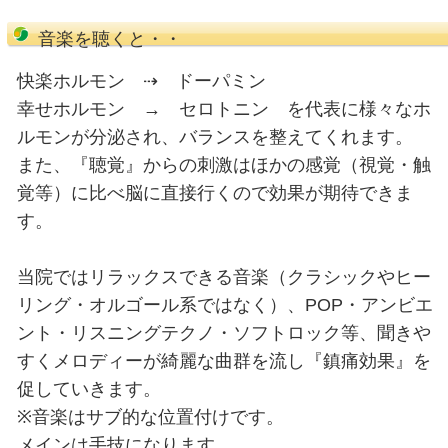
セロトニンの生成・効能
食事
⇩
必須アミノ酸摂取
⇩
腸
⇩