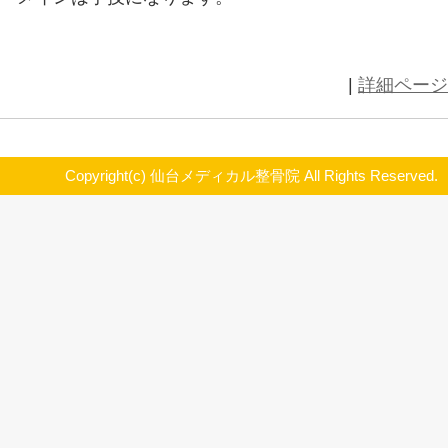
セロトニンの元を生成
⇩
脳
⇩
セロトニン完成
⇩
イライラ
不安
ムカムカ etc
⇩
リラックス・幸福感に変化