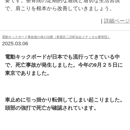
スマホショルダーと肩こりの関係（青葉区二日町仙台メディ
2025.03.08