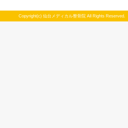
踵にテーピングをします。
テーピングはキネシオテープなど
伸張性があるものを使用します。
貼り方は図のように
うつ伏せでY字テープを