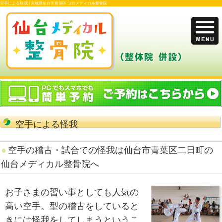
空手による怪我 |
宮城県仙台市青葉区 仙台メディカル整骨院
空手による怪我
空手の稽古・試合での怪我は仙台市