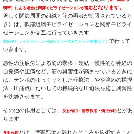
マッサージには手技の応用によって
たり、興奮を抑制して痛みや緊張を
さまざまな作用が認められます。
興奮性を高め、神経や筋の機能を増
み出します。
関節モビライゼーション・筋膜リリー