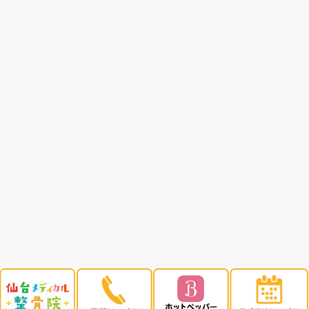
療でできるわけではないのです。
東洋医学では針治療によって、身体
引き出すことができます。
身体は健康になろうとする働きがあ
肥満症は病気の一つと考えていいの
自分が肥満症だと思うのであれば、
けてみてはどうでしょう。
|
詳細ページ
|
コメント
Copyright(c) 仙台メディカル整骨院 All 