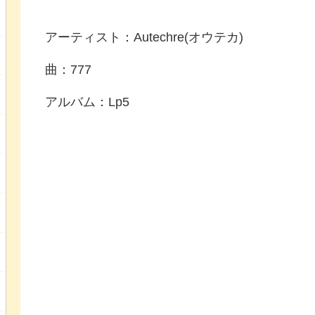
アーティスト：Autechre(オウテカ)
曲：777
アルバム：Lp5