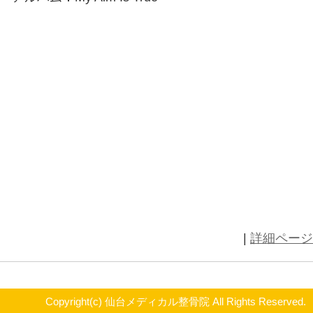
アーティスト：エルヴィス・コステ
曲：Alison
アルバム：My Aim Is True