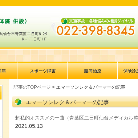
頭痛
スポーツ障害
腰痛治療
保険診
記事のTOPページ
> エマーソンレク＆パーマーの記事
エマーソンレク＆パーマーの記事
超私的オススメの一曲（青葉区二日町仙台メディカル
2021.05.13