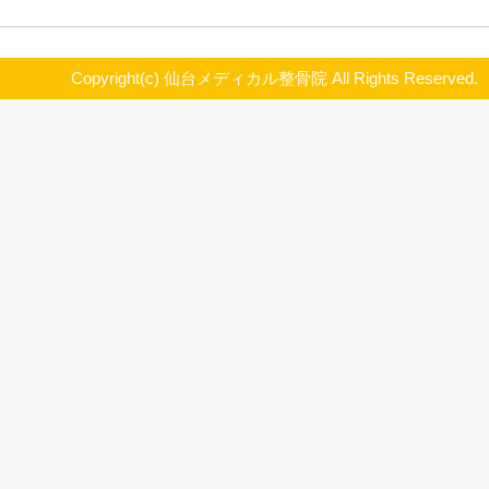
は、こうした空手による怪我の治療
り、つらい痛みを素早く取り除いて
なっております。
打撲や捻挫などを負っている状態で
を続けてしまいますと、どんどん悪
どくなったり、少し動かすだけで痛
まうということもあり、日常生活に
とも御座います。
痛みが出たときには、まず稽古を中
るようにしましょう。仙台市青葉区