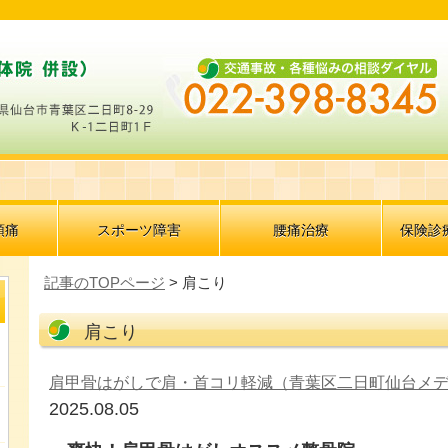
頭痛
スポーツ障害
腰痛治療
保険診
記事のTOPページ
> 肩こり
肩こり
肩甲骨はがしで肩・首コリ軽減（青葉区二日町仙台メ
2025.08.05