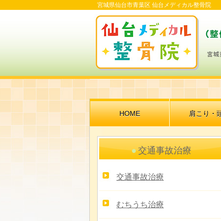
宮城県仙台市青葉区 仙台メディカル整骨院
HOME
肩こり・
交通事故治療
交通事故治療
むちうち治療