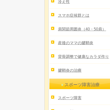
冷え性
スマホ症候群とは
肩関節周囲炎（40・50肩）
産後のママの腱鞘炎
背骨調整で健康なカラダ作り
腱鞘炎の治療
スポーツ障害治療
スポーツ障害