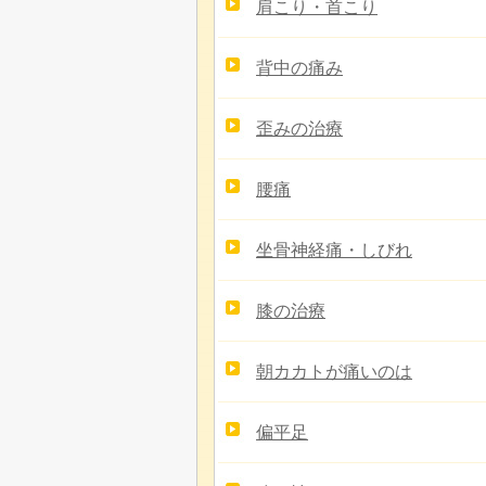
肩こり・首こり
背中の痛み
歪みの治療
腰痛
坐骨神経痛・しびれ
膝の治療
朝カカトが痛いのは
偏平足