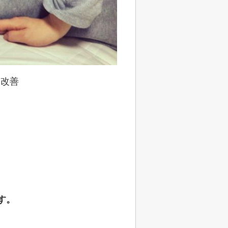
り改善
す。