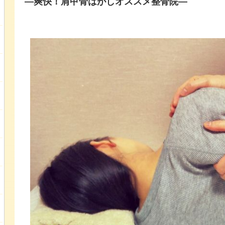
―爽快！肩甲骨はがしオススメ整骨院―