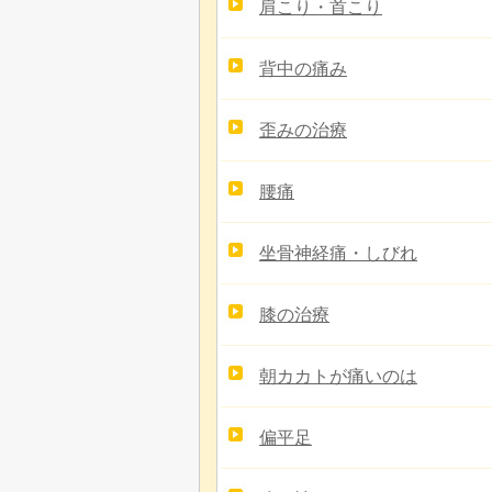
肩こり・首こり
背中の痛み
歪みの治療
腰痛
坐骨神経痛・しびれ
膝の治療
朝カカトが痛いのは
偏平足