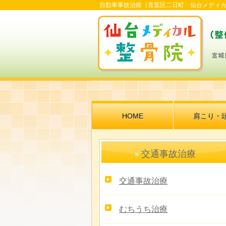
自動車事故治療（青葉区二日町 仙台メディカ
HOME
肩こり・
交通事故治療
交通事故治療
むちうち治療