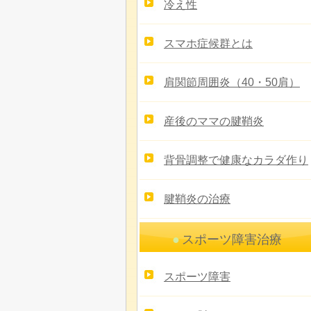
冷え性
スマホ症候群とは
肩関節周囲炎（40・50肩）
産後のママの腱鞘炎
背骨調整で健康なカラダ作り
腱鞘炎の治療
スポーツ障害治療
スポーツ障害