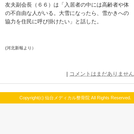
先を７社から２２社に増強したほか
担当を決めた。新たに１０センチ以
ば、幹線道路から除雪を行う。
先週末に
の積雪を記録し
３５センチ
降り積もる雪に、除雪作業が追いつ
週間近くがたっても、車や歩行者に
雪は分厚い氷となって道路に張り付
市は除雪車１１０台を用意し、５
雪を目安に出動させる。作業に伴う
けるため、除雪は車が少ない夜間を
道路管理課は「先週末の二の舞にな