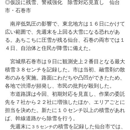
先週末と同様に、東北南部や関東
大雪を降らせた「南岸低気圧」が、
本の南海上を進んでいる。気象台は
通機関の乱れや電線・樹木の着雪な
掛けた。
東北では１５日明け方から東寄り
て強まり、太平洋側は大しけとなる
昼すぎから夕方にかけての満潮時に
戒が必要だ。
◎仮設に残雪、警戒強化 除雪対応