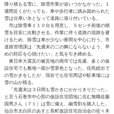
市・石巻市
南岸低気圧の影響で、東北地方は
広い範囲で、先週末を上回る大雪に
る。あちこちに圧雪が残る仙台、石
４日、自治体と住民が降雪に備えた
宮城県石巻市は９日に観測史上２
積雪３８センチを記録した。市は当
布のみを実施。路面にわだちや凸凹
各地で渋滞が頻発し、市民の批判が
市道路課は今回、初期対応を見直