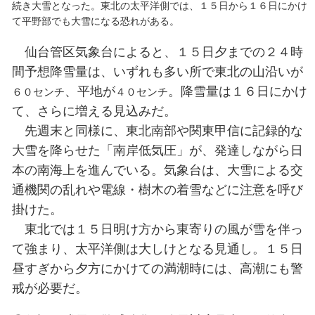
東北また大雪の恐れ 太平洋側、山沿い
日本列島は１４日、発達中の低気圧の影響
続き大雪となった。東北の太平洋側では、１
て平野部でも大雪になる恐れがある。
仙台管区気象台によると、１５日
間予想降雪量は、いずれも多い所で
、平地が
。降雪
６０センチ
４０センチ
て、さらに増える見込みだ。