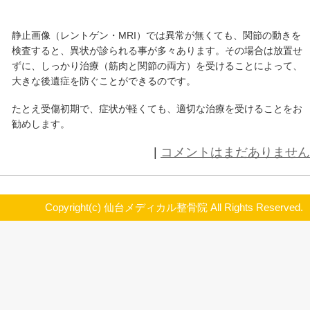
通常は事故後、病院で自覚症状のある患部が
ン・MRIなどの画像検査が行われます。その
し」、つまり骨折していないので、シップと
れ、軟部組織（筋肉）の治療をせずにそのま
す。そして、時間の経過（患者さんの気が緩
現れる、頭痛、めまい、吐き気・・・。首か
感、腰や大腿部・下腿部の重だるさなど、体
様々な症状が出てきます。これらの症状は事
らいに出る場合が多く、これが当院にいらっ
れた患者さんの一番多い例です。