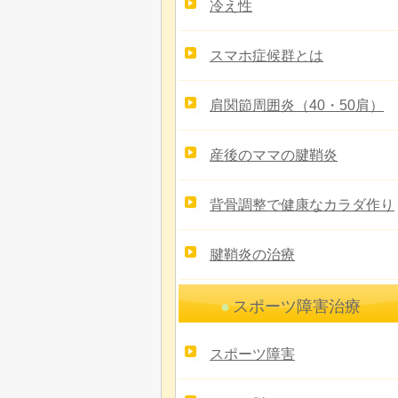
冷え性
スマホ症候群とは
肩関節周囲炎（40・50肩）
産後のママの腱鞘炎
背骨調整で健康なカラダ作り
腱鞘炎の治療
スポーツ障害治療
スポーツ障害