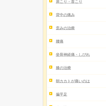
肩こり・首こり
背中の痛み
歪みの治療
腰痛
坐骨神経痛・しびれ
膝の治療
朝カカトが痛いのは
偏平足