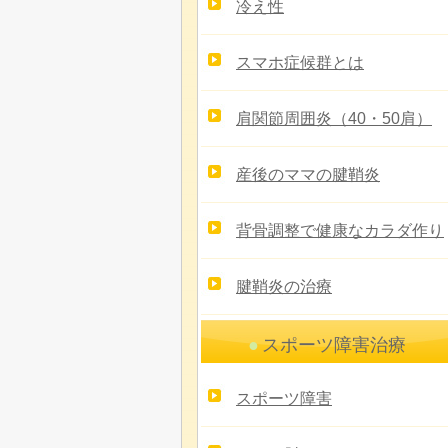
冷え性
スマホ症候群とは
肩関節周囲炎（40・50肩）
産後のママの腱鞘炎
背骨調整で健康なカラダ作り
腱鞘炎の治療
スポーツ障害治療
スポーツ障害