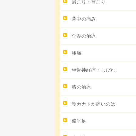
肩こり・首こり
背中の痛み
歪みの治療
腰痛
坐骨神経痛・しびれ
膝の治療
朝カカトが痛いのは
偏平足