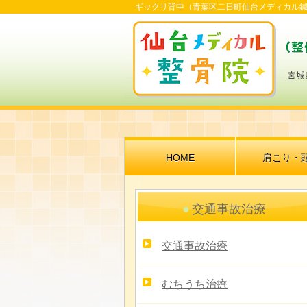
ギックリ背中（青葉区二日町仙台メディカル鍼
HOME
肩こり・
交通事故治療
交通事故治療
むちうち治療