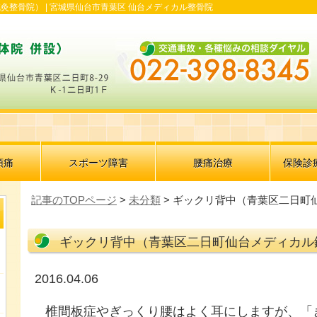
灸整骨院） |
宮城県仙台市青葉区 仙台メディカル整骨院
頭痛
スポーツ障害
腰痛治療
保険診
記事のTOPページ
>
未分類
> ギックリ背中（青葉区二日町
ギックリ背中（青葉区二日町仙台メディカル
2016.04.06
椎間板症やぎっくり腰はよく耳にしますが、「