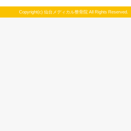
院）
学生施術（青葉区二日町仙台メディ
Plugin 