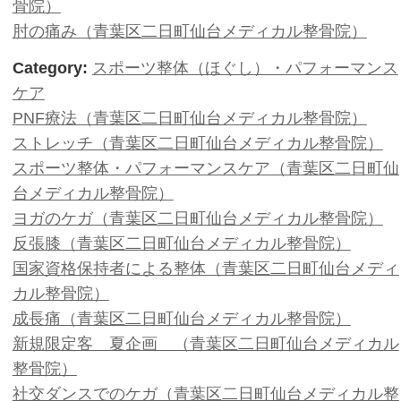
痛みを早期改善（青葉区二日町仙台
院）
Category:
スポーツ別身体の症状
PNF療法（青葉区二日町仙台メディ
インピンジメント症候群（青葉区二
ル整骨院）
ソフトボールの怪我（青葉区二日町
骨院）
ヨガのケガ（青葉区二日町仙台メデ
上腕二頭筋長頭腱炎。腕の付け根（