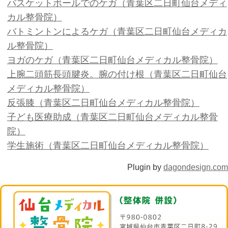
台メディカル整骨院）
ヨガのケガ（青葉区二日町仙台メデ
反張膝（青葉区二日町仙台メディカ
国家資格保持者による整体（青葉区
カル整骨院）
成長痛（青葉区二日町仙台メディカ
新規限定客 夏企画 （青葉区二日
整骨院）
社交ダンスでのケガ（青葉区二日町
骨院）
肩甲骨はがしで肩・首コリ軽減（青