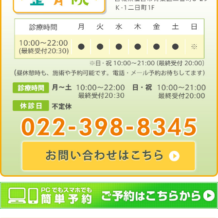
ディカル整骨院）
野球のケガ（青葉区二日町仙台メデ
Category:
スポーツ障害（部活動含
PNF療法（青葉区二日町仙台メディ
インピンジメント症候群（青葉区二
ル整骨院）
スキーのケガ（青葉区二日町仙台メ
スポーツ整体・パフォーマンスケア
台メディカル整骨院）
ソフトボールの怪我（青葉区二日町